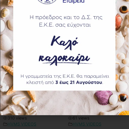
08:51
01:10
Ελληνική Κτηνιατρική
Επιστημονική
Εταιρεία : Παρουσίαση
Εκδήλωση Ξάνθης
85 views
47 views
HVMS VIDEOS
HVMS VIDEOS
29:57
100 χρόνια Γ’ ΚΝΟ
Επιστημονική
(Κτηνιατρικό
Εκδήλωση Ξάνθης,
Νοσοκομείο Ε.Σ)
Ομιλία κ. Λουκάκη
310 views
61 views
HVMS VIDEOS
HVMS VIDEOS