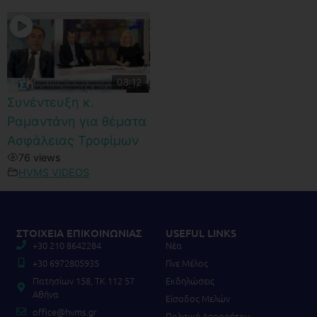
08:12
Συνέντευξη κ.
Ραμαντάνη για θέματα
Ασφάλειας Τροφίμων
76 views
HVMS VIDEOS
ΣΤΟΙΧΕΙΑ ΕΠΙΚΟΙΝΩΝΙΑΣ
USEFUL LINKS
+30 210 8642284
Νέα
+30 6972805935
Γίνε Μέλος
Πατησίων 158, TK 112 57
Εκδηλώσεις
Αθήνα
Είσοδος Μελών
office@hvms.gr
Πολιτική Απορρήτου