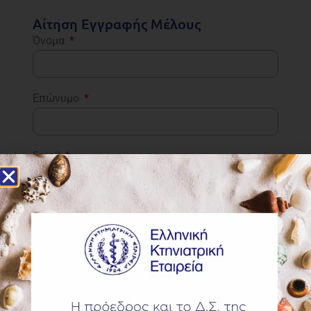
Αίτηση Εγγραφής Μέλους
Όνομα
Επώνυμο
Email
Τηλέφωνο
Διεύθυνση (Οδός & Αριθμός)