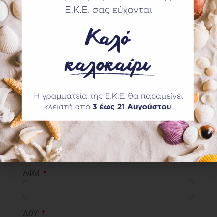
ΤΚ
Πόλη
Χώρα
Ημερομηνία Γέννησης
ΑΦΜ
ΔΟΥ