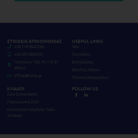
ΣΤΟΙΧΕΙΑ ΕΠΙΚΟΙΝΩΝΙΑΣ
USEFUL LINKS
+30 210 8642284
Νέα
+30 6972805935
Γίνε Μέλος
Πατησίων 158, TK 112 57
Εκδηλώσεις
Αθήνα
Είσοδος Μελών
office@hvms.gr
Πολιτική Απορρήτου
ΚΛΑΔΟΙ
FOLLOW US
Ζώα Συντροφιάς
Παραγωγικά Ζώα
Κτηνιατρική Δημόσια Υγεία -
Τρόφιμα