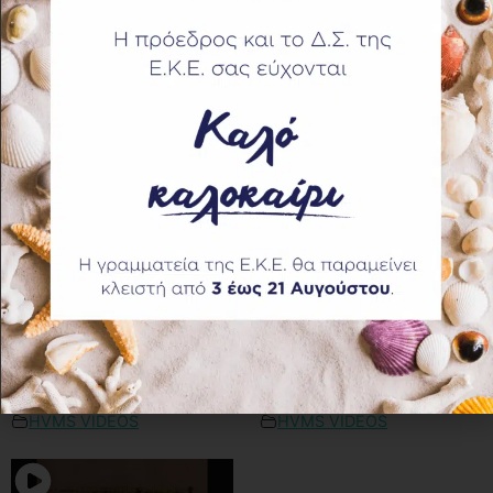
08:51
01:10
Ελληνική Κτηνιατρική
Επιστημονική
Εταιρεία : Παρουσίαση
Εκδήλωση Ξάνθης
85 views
47 views
HVMS VIDEOS
HVMS VIDEOS
29:57
08:12
100 χρόνια Γ’ ΚΝΟ
Συνέντευξη κ.
(Κτηνιατρικό
Ραμαντάνη για θέματα
Νοσοκομείο Ε.Σ)
Ασφάλειας Τροφίμων
310 views
76 views
HVMS VIDEOS
HVMS VIDEOS