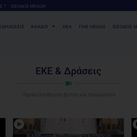
Σ
ΕΙΣΟΔΟΣ ΜΕΛΩΝ
ΚΔΗΛΩΣΕΙΣ
ΚΛΑΔΟΙ
ΝΕΑ
ΓΙΝΕ ΜΕΛΟΣ
ΕΙΣΟΔΟΣ 
ΕΚΕ & Δράσεις
Παρακολουθείστε βίντεο και στιγμιότυπα