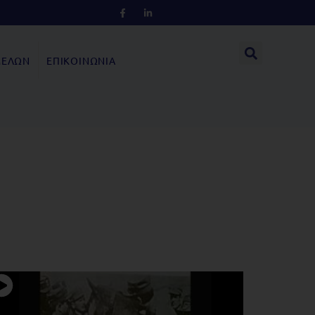
ΜΕΛΩΝ
ΕΠΙΚΟΙΝΩΝΙΑ