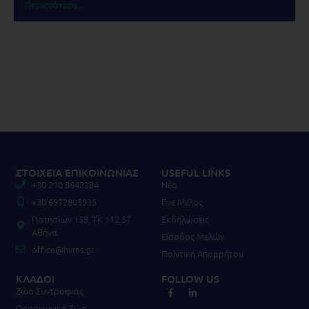
Περισσότερα...
ΣΤΟΙΧΕΙΑ ΕΠΙΚΟΙΝΩΝΙΑΣ
USEFUL LINKS
+30 210 8642284
Νέα
+30 6972805935
Γίνε Μέλος
Πατησίων 158, TK 112 57
Εκδηλώσεις
Αθήνα
Είσοδος Μελών
office@hvms.gr
Πολιτική Απορρήτου
ΚΛΑΔΟΙ
FOLLOW US
Ζώα Συντροφιάς
Παραγωγικά Ζώα