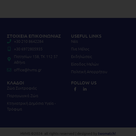
ΣΤΟΙΧΕΙΑ ΕΠΙΚΟΙΝΩΝΙΑΣ
USEFUL LINKS
+30 210 8642284
Νέα
+30 6972805935
Γίνε Μέλος
Πατησίων 158, TK 112 57
Εκδηλώσεις
Αθήνα
Είσοδος Μελών
office@hvms.gr
Πολιτική Απορρήτου
ΚΛΑΔΟΙ
FOLLOW US
Ζώα Συντροφιάς
Παραγωγικά Ζώα
Κτηνιατρική Δημόσια Υγεία -
Τρόφιμα
HVMS ©2024 all rights reserved | designed by
twomatch!