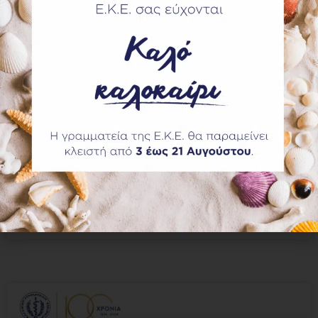
3ο Συμπόσιο Ιατρικής της Γάτας –
24 & 25 Μαΐου, ΟΤΕ Academy
Tο 3ο Συμπόσιο Ιατρικής της Γάτας της Ελληνικής
Κτηνιατρικής Εταιρείας θα πραγματοποιηθεί το
Σαββατοκύριακο 24 & 25 Μαΐου 2025 στο ΟΤΕ
Academy. Παραθέτουμε το πρόγραμμα 3ου
Συμποσίου Ιατρικής της Γάτας:
ΠΕΡΙΣΣΟΤΕΡΑ »