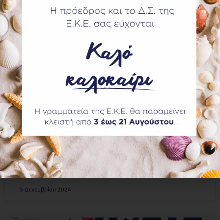
Παρουσίαση Βιβλίου Δρ. Απόστολου
Ράντσιου με τίτλο “ΕΠΙΣΙΤΙΣΤΙΚΗ
ΑΣΦΑΛΕΙΑ”
Αγαπητοί συνάδελφοι Σας προσκαλούμε για την
παρουσίαση του βιβλίου ΕΠΙΣΙΤΙΣΤΙΚΉ ΑΣΦΑΛΕΙΑ του
Δρ. Απόστολου Ράντσιου, που θα λάβει χώρα στην
αίθουσα εκδηλώσεων της Ελληνικής Κτηνιατρικής
Εταιρείας (Πατησίων 158, 7ος όροφος), την Τετάρτη 11
Δεκεμβρίου 2024 και ώρα 18.30.
ΠΕΡΙΣΣΟΤΕΡΑ »
5 Δεκεμβρίου 2024