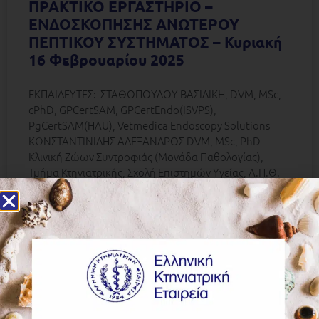
ΠΡΑΚΤΙΚΟ ΕΡΓΑΣΤΗΡΙΟ –
ΕΝΔΟΣΚΟΠΗΣΗΣ ΑΝΩΤΕΡΟΥ
ΠΕΠΤΙΚΟΥ ΣΥΣΤΗΜΑΤΟΣ – Κυριακή
16 Φεβρουαρίου 2025
ΕΚΠΑΙΔΕΥΤΕΣ: ΣΤΑΘΟΠΟΥΛΟΥ ΒΑΣΙΛΙΚΗ, DVM, MSc,
cPhD, GPCertSAM, GPCertEndo(ISVPS),
PgCertSAM(HAU), Vetmedica Endoscopy Solutions
ΚΩΝΣΤΑΝΤΙΝΙΔΗΣ ΑΛΕΞΑΝΔΡΟΣ DVM, MSc, PhD
Κλινική Ζώων Συντροφιάς (Μονάδα Παθολογίας),
Τμήμα Κτηνιατρικής, Σχολή Επιστημών Υγείας, Α.Π.Θ.
ΠΡΟΓΡΑΜΜΑ Κυριακή 16/02/2025 09.00 – 09.30
Προσέλευση – Καφές 09.30 – 13.30 Θεωρητικό μέρος •
ΒΑΣΙΚΕΣ ΑΡΧΕΣ ΕΝΔΟΣΚΟΠΗΣΗΣ- ΕΠΙΛΟΓΗ ΤΟΥ
ΟΡΘΟΥ ΕΞΟΠΛΙΣΜΟΥ
ΠΕΡΙΣΣΟΤΕΡΑ »
10 Δεκεμβρίου 2024