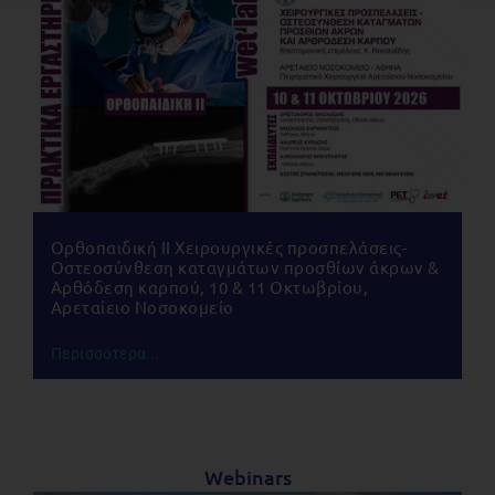
Ορθοπαιδική IΙ Χειρουργικές προσπελάσεις-
Οστεοσύνθεση καταγμάτων προσθίων άκρων &
Αρθόδεση καρπού, 10 & 11 Οκτωβρίου,
Αρεταίειο Νοσοκομείο
Περισσότερα...
Webinars